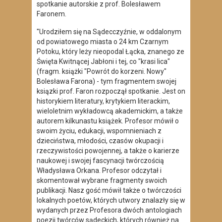
spotkanie autorskie z prof. Bolesławem
Faronem.
"Urodziłem się na Sądecczyźnie, w oddalonym
od powiatowego miasta o 24 km Czarnym
Potoku, który leży nieopodal Łącka, znanego ze
Święta Kwitnącej Jabłoni i tej, co "krasi lica"
(fragm. książki "Powrót do korzeni. Nowy"
Bolesława Farona) - tym fragmentem swojej
ksiązki prof. Faron rozpoczął spotkanie. Jest on
historykiem literatury, krytykiem literackim,
wieloletnim wykładowcą akademickim, a także
autorem kilkunastu książek. Profesor mówił o
swoim życiu, edukacji, wspomnieniach z
dzieciństwa, młodości, czasów okupacji i
rzeczywistości powojennej, a także o karierze
naukowej i swojej fascynacji twórczością
Władysława Orkana. Profesor odczytał i
skomentował wybrane fragmenty swoich
publikacji. Nasz gość mówił także o twórczości
lokalnych poetów, których utwory znalazły się w
wydanych przez Profesora dwóch antologiach
poezji twórców sądeckich, których również na