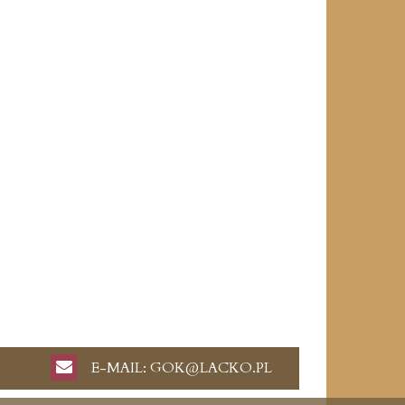
E-MAIL:
GOK@LACKO.PL