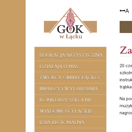
Za
EDUKACJA ARTYSTYCZNA
20 cz
DZIAŁAJĄ U NAS
szkoln
TWÓRCY GMINY ŁĄCKO
instru
trąbka
IMPREZY I WYDARZENIA
Na poc
KONKURSY SZKOLNE
muzyko
WIADOMOŚCI ŁĄCKIE
nagrod
IZBA REGIONALNA