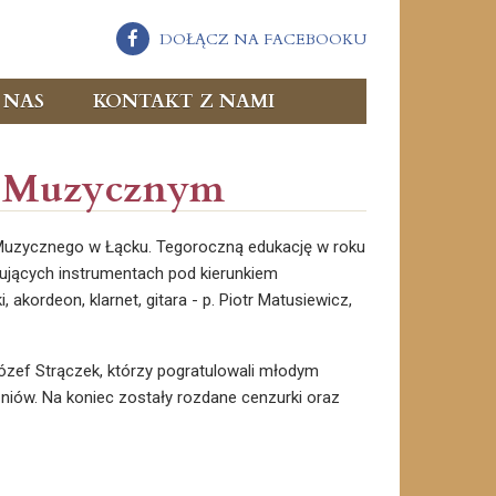
DOŁĄCZ NA FACEBOOKU
 NAS
KONTAKT Z NAMI
u Muzycznym
 Muzycznego w Łącku. Tegoroczną edukację w roku
pujących instrumentach pod kierunkiem
 akordeon, klarnet, gitara - p. Piotr Matusiewicz,
Józef Strączek, którzy pogratulowali młodym
iów. Na koniec zostały rozdane cenzurki oraz