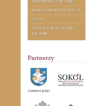
KALENDARZ ON-LINE
REALIZOWANE PROJEKTY
RODO
ZESPOŁY W REGIONIE
ŁĄCKIM
Partnerzy